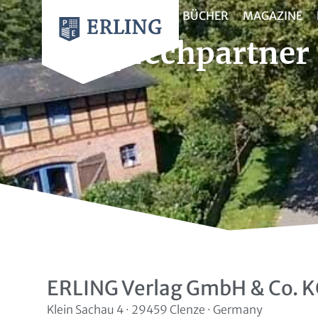
BÜCHER
MAGAZINE
Ansprechpartner
ERLING Verlag GmbH & Co. 
Klein Sachau 4 · 29459 Clenze · Germany