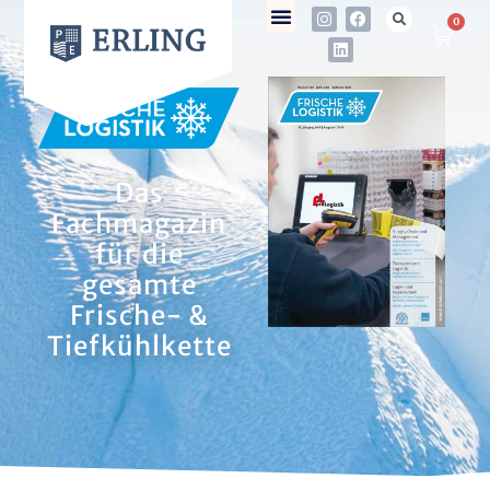
0
Das
Fachmagazin
für die
gesamte
Frische- &
Tiefkühlkette