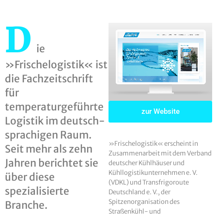
D
ie
»Frischelogistik« ist
die Fachzeitschrift
für
temperaturgeführte
zur Website
Logistik im deutsch­
sprachigen Raum.
»Frische­logistik« erscheint in
Seit mehr als zehn
Zusammen­arbeit mit dem Verband
Jahren berichtet sie
deutscher Kühlhäuser und
Kühllogistikunternehmen e. V.
über diese
(VDKL) und Transfrigoroute
spezialisierte
Deutschland e. V., der
Spitzenorganisation des
Branche.
Straßenkühl- und