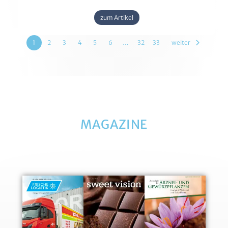
zum Artikel
1
2
3
4
5
6
…
32
33
weiter
MAGAZINE