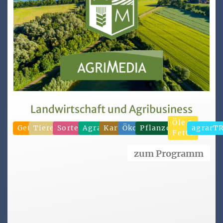
Landwirtschaft und Agribusiness
Öle &
Getreide
Tierernährung
Sorten/Saatgut
Agrarhandel
Kartoffeln
Ökonomie
Pflanzenproduktion
agrarT
Fette
zum Programm