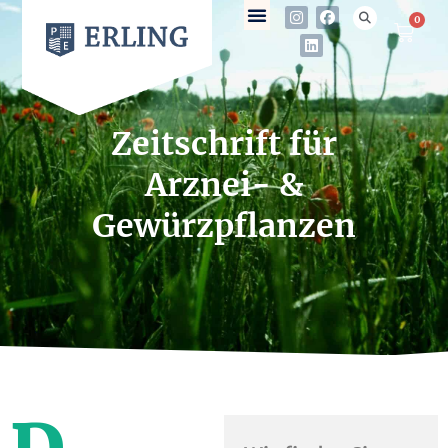
0
Zeitschrift für
Arznei- &
Gewürzpflanzen