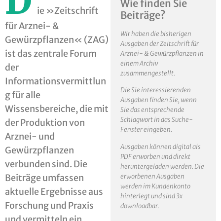
D
Wie finden Sie
ie »Zeitschrift
Beiträge?
für Arznei- &
Wir haben die bisherigen
Gewürzpflanzen« (ZAG)
Ausgaben der Zeitschrift für
ist das zentrale Forum
Arznei- & Gewürzpflanzen in
einem Archiv
der
zusammengestellt.
Informationsvermittlun
Die Sie interessierenden
g für alle
Ausgaben finden Sie, wenn
Wissensbereiche, die mit
Sie das entsprechende
Schlagwort in das Suche-
der Produktion von
Fenster eingeben.
Arznei- und
Ausgaben können digital als
Gewürzpflanzen
PDF erworben und direkt
verbunden sind. Die
heruntergeladen werden. Die
erworbenen Ausgaben
Beiträge umfassen
werden im Kundenkonto
aktuelle Ergebnisse aus
hinterlegt und sind 3x
Forschung und Praxis
downloadbar.
und vermitteln ein