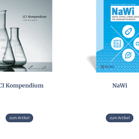
CI Kompendium
NaWi
zum Artikel
zum Artikel