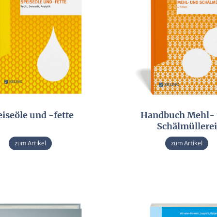
iseöle und -fette
Handbuch Mehl-
Schälmüllerei
zum Artikel
zum Artikel