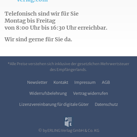
Telefonisch sind wir für Sie
Montag bis Freitag
von 8:00 Uhr bis 16:30 Uhr erreichbar.
Wir sind gerne für Sie da.
*Alle Preise verstehen sich inklusive der gesetzlichen Mehrwertsteuer
des Empfängerlands.
Newsletter
Kontakt
Impressum
AGB
Widerrufsbelehrung
Vertrag widerrufen
Lizenzvereinbarung für digitale Güter
Datenschutz
© by ERLING Verlag GmbH & Co. KG