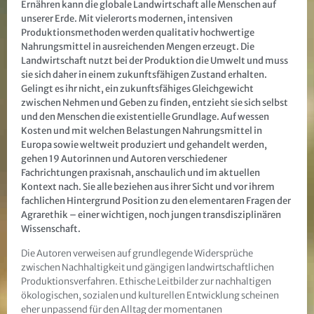
Ernähren kann die globale Landwirtschaft alle Menschen auf
unserer Erde. Mit vielerorts modernen, intensiven
Produktionsmethoden werden qualitativ hochwertige
Nahrungsmittel in ausreichenden Mengen erzeugt. Die
Landwirtschaft nutzt bei der Produktion die Umwelt und muss
sie sich daher in einem zukunftsfähigen Zustand erhalten.
Gelingt es ihr nicht, ein zukunftsfähiges Gleichgewicht
zwischen Nehmen und Geben zu finden, entzieht sie sich selbst
und den Menschen die existentielle Grundlage. Auf wessen
Kosten und mit welchen Belastungen Nahrungsmittel in
Europa sowie weltweit produziert und gehandelt werden,
gehen 19 Autorinnen und Autoren verschiedener
Fachrichtungen praxisnah, anschaulich und im aktuellen
Kontext nach. Sie alle beziehen aus ihrer Sicht und vor ihrem
fachlichen Hintergrund Position zu den elementaren Fragen der
Agrarethik – einer wichtigen, noch jungen transdisziplinären
Wissenschaft.
Die Autoren verweisen auf grundlegende Widersprüche
zwischen Nachhaltigkeit und gängigen landwirtschaftlichen
Produktionsverfahren. Ethische Leitbilder zur nachhaltigen
ökologischen, sozialen und kulturellen Entwicklung scheinen
eher unpassend für den Alltag der momentanen