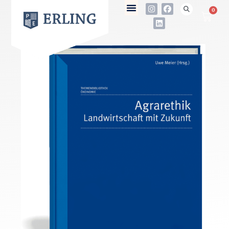
0
not found
Name