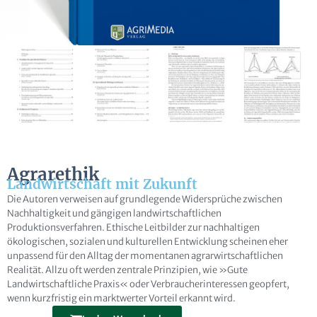
E-Mail
Frage zur Publikation
Agrarethik
Landwirtschaft mit Zukunft
Die Autoren verweisen auf grundlegende Widersprüche zwischen
Nachhaltigkeit und gängigen landwirtschaftlichen
Produktionsverfahren. Ethische Leitbilder zur nachhaltigen
Ich erkläre mich damit einverstanden, dass
ökologischen, sozialen und kulturellen Entwicklung scheinen eher
meine Daten zur Bearbeitung meines Anliegens
unpassend für den Alltag der momentanen agrarwirtschaftlichen
gespeichert werden können. Weitere Hinweise zum
Realität. Allzu oft werden zentrale Prinzipien, wie »Gute
Landwirtschaftliche Praxis« oder Verbraucherinteressen geopfert,
Datenschutz und den Widerrufsmöglichkeiten in
wenn kurzfristig ein marktwerter Vorteil erkannt wird.
den
Datenschutzhinweisen
habe ich zur Kenntnis
Alternative: