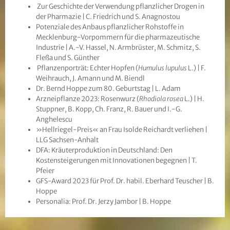
 Zur Geschichte der Verwendung pflanzlicher Drogen in
der Pharmazie | C. Friedrich und S. Anagnostou
Potenziale des Anbaus pflanzlicher Rohstoffe in
Mecklenburg-Vorpommern für die pharmazeutische
Industrie | A.-V. Hassel, N. Armbrüster, M. Schmitz, S.
Fleßa und S. Günther
 Pflanzenporträt: Echter Hopfen (
Humulus lupulus
L.) | F.
Weihrauch, J. Amann und M. Biendl
Dr. Bernd Hoppe zum 80. Geburtstag | L. Adam 
Arzneipflanze 2023: Rosenwurz (
Rhodiola rosea
L.) | H.
Stuppner, B. Kopp, Ch. Franz, R. Bauer und I.-G.
Anghelescu
»Hellriegel-Preis« an Frau Isolde Reichardt verliehen |
LLG Sachsen-Anhalt
DFA: Kräuterproduktion in Deutschland: Den
Kostensteigerungen mit Innovationen begegnen | T.
Pfeier
GFS-Award 2023 für Prof. Dr. habil. Eberhard Teuscher | B.
Hoppe
Personalia: Prof. Dr. Jerzy Jambor | B. Hoppe