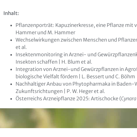
Inhalt:
Pflanzenporträt: Kapuzinerkresse, eine Pflanze mit 
Hammer und M. Hammer
Wechselwirkungen zwischen Menschen und Pflanzen i
et al.
Insektenmonitoring in Arznei- und Gewürzpflanzen
not found
ikation
Insekten schaffen | H. Blum et al.
Integration von Arznei-und Gewürzpflanzen in Agr
biologische Vielfalt fördern | L. Bessert und C. Böhm
Nachhaltiger Anbau von Phytopharmaka in Baden-
Zukunftsrichtungen | P. W. Heger et al.
Österreichs Arzneipflanze 2025: Artischocke (
Cynara
läre mich damit einverstanden, dass meine Daten zur Bearb
liegens gespeichert werden können. Weitere Hinweise zum
tz und den Widerrufsmöglichkeiten in den
Datenschutzhin
zur Kenntnis genommen