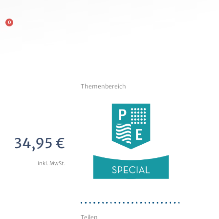
0
Themenbereich
34,95
€
inkl. MwSt.
Teilen