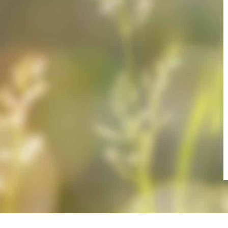
E-Mail
Frage zur Publ
Ich erk
meines An
Datenschu
habe ich 