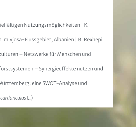
vielfältigen Nutzungsmöglichkeiten | K.
m Vjosa-Flussgebiet, Albanien | B. Rexhepi
kulturen – Netzwerke für Menschen und
oforstsystemen – Synergieeffekte nutzen und
Württemberg: eine SWOT-Analyse und
 cardunculus
L.)
eitung
weisen