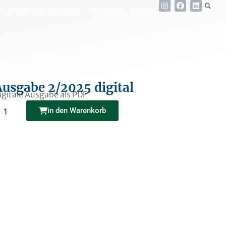
PUBLISHING SERVICE
VERLAG
SHOP
Ausgabe 2/2025 digital
igitale Ausgabe als PDF
Alternative:
in den Warenkorb