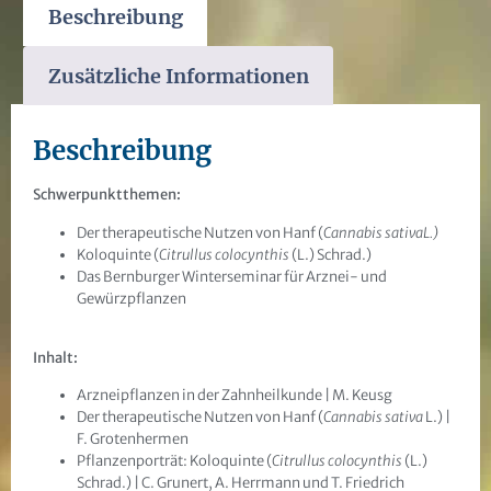
Beschreibung
Zusätzliche Informationen
Beschreibung
Schwerpunktthemen:
Der therapeutische Nutzen von Hanf (
Cannabis sativaL.)
Koloquinte (
Citrullus colocynthis
(L.) Schrad.)
Das Bernburger Winterseminar für Arznei- und
Gewürzpflanzen
Inhalt:
Arzneipflanzen in der Zahnheilkunde | M. Keusg
Der therapeutische Nutzen von Hanf (
Cannabis sativa
L.) |
F. Grotenhermen
Pflanzenporträt: Koloquinte (
Citrullus colocynthis
(L.)
Schrad.) | C. Grunert, A. Herrmann und T. Friedrich