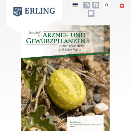
0
not found
Name
E-Mail