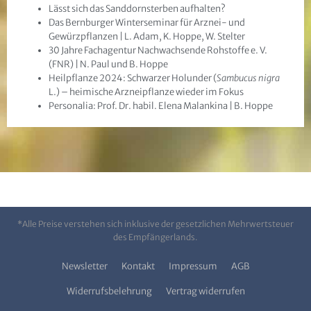
Lässt sich das Sanddornsterben aufhalten?
Das Bernburger Winterseminar für Arznei- und
Gewürzpflanzen | L. Adam, K. Hoppe, W. Stelter
30 Jahre Fachagentur Nachwachsende Rohstoffe e. V.
(FNR) | N. Paul und B. Hoppe
Heilpflanze 2024: Schwarzer Holunder (
Sambucus nigra
L.) – heimische Arzneipflanze wieder im Fokus
Personalia: Prof. Dr. habil. Elena Malankina | B. Hoppe
*Alle Preise verstehen sich inklusive der gesetzlichen Mehrwertsteuer
des Empfängerlands.
Newsletter
Kontakt
Impressum
AGB
Widerrufsbelehrung
Vertrag widerrufen