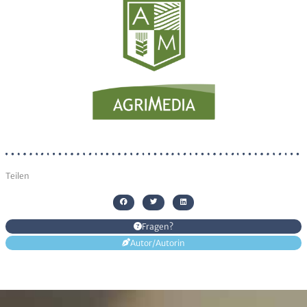
den
Datenschutzhinweisen
habe ich zur Kenntnis
genommen
Senden
Alternative:
Teilen
Fragen?
Autor/Autorin