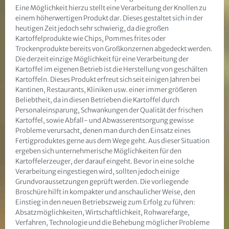
Eine Möglichkeit hierzu stellt eine Verarbeitung der Knollen zu
einem höherwertigen Produkt dar. Dieses gestaltet sich in der
heutigen Zeit jedoch sehr schwierig, da die großen
Kartoffelprodukte wie Chips, Pommes frites oder
Trockenprodukte bereits von Großkonzernen abgedeckt werden.
Die derzeit einzige Möglichkeit für eine Verarbeitung der
Kartoffel im eigenen Betrieb ist die Herstellung von geschälten
Kartoffeln. Dieses Produkt erfreut sich seit einigen Jahren bei
Kantinen, Restaurants, Kliniken usw. einer immer größeren
Beliebtheit, da in diesen Betrieben die Kartoffel durch
Personaleinsparung, Schwankungen der Qualität der frischen
Kartoffel, sowie Abfall- und Abwasserentsorgung gewisse
Probleme verursacht, denen man durch den Einsatz eines
Fertigproduktes gerne aus dem Wege geht. Aus dieser Situation
ergeben sich unternehmerische Möglichkeiten für den
Kartoffelerzeuger, der darauf eingeht. Bevor in eine solche
Verarbeitung eingestiegen wird, sollten jedoch einige
Grundvoraussetzungen geprüft werden. Die vorliegende
Broschüre hilft in kompakter und anschaulicher Weise, den
Einstieg in den neuen Betriebszweig zum Erfolg zu führen:
Absatzmöglichkeiten, Wirtschaftlichkeit, Rohwarefarge,
Verfahren, Technologie und die Behebung möglicher Probleme