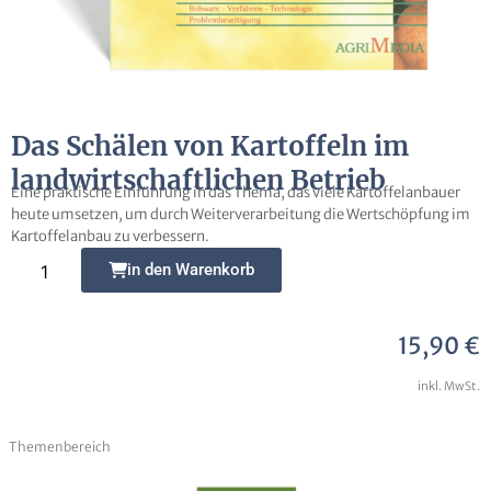
E-Mail
Das Schälen von Kartoffeln im
landwirtschaftlichen Betrieb
Eine praktische Einführung in das Thema, das viele Kartoffelanbauer
heute umsetzen, um durch Weiterverarbeitung die Wertschöpfung im
Kartoffelanbau zu verbessern.
Frage zur Publikation
Alternative:
in den Warenkorb
15,90
€
inkl. MwSt.
Ich erkläre mich damit einverstanden, dass
meine Daten zur Bearbeitung meines Anliegens
Themenbereich
gespeichert werden können. Weitere Hinweise zum
Datenschutz und den Widerrufsmöglichkeiten in