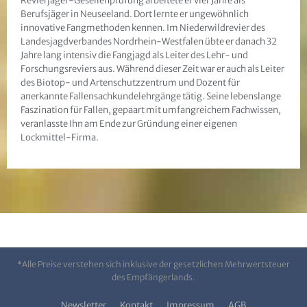
Revierjäger-Gesellenprüfung arbeitete er vier Jahre als
Berufsjäger in Neuseeland. Dort lernte er ungewöhnlich
innovative Fangmethoden kennen. Im Niederwildrevier des
Landesjagdverbandes Nordrhein-Westfalen übte er danach 32
Jahre lang intensiv die Fangjagd als Leiter des Lehr- und
Forschungsreviers aus. Während dieser Zeit war er auch als Leiter
des Biotop- und Artenschutzzentrum und Dozent für
anerkannte Fallensachkundelehrgänge tätig. Seine lebenslange
Faszination für Fallen, gepaart mit umfangreichem Fachwissen,
veranlasste Ihn am Ende zur Gründung einer eigenen
Lockmittel-Firma.
*Alle Preise verstehen sich inklusive der gesetzlichen Mehrwertsteuer
des Empfängerlands.
Newsletter
Kontakt
Impressum
AGB