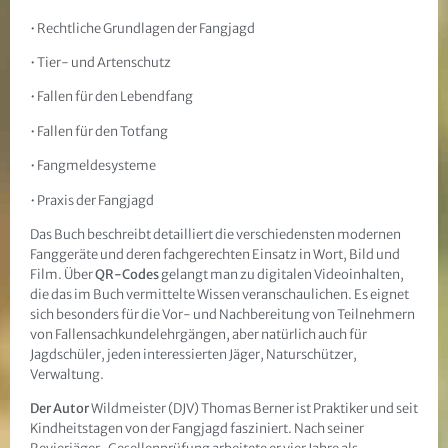
• Rechtliche Grundlagen der Fangjagd
• Tier- und Artenschutz
• Fallen für den Lebendfang
• Fallen für den Totfang
• Fangmeldesysteme
• Praxis der Fangjagd
Das Buch beschreibt detailliert die verschiedensten modernen
Fanggeräte und deren fachgerechten Einsatz in Wort, Bild und
Film. Über
QR-Codes
gelangt man zu digitalen Videoinhalten,
die das im Buch vermittelte Wissen veranschaulichen. Es eignet
sich besonders für die Vor- und Nachbereitung von Teilnehmern
von Fallensachkundelehrgängen, aber natürlich auch für
Jagdschüler, jeden interessierten Jäger, Naturschützer,
Verwaltung.
Der Autor
Wildmeister (DJV) Thomas Berner ist Praktiker und seit
Kindheitstagen von der Fangjagd fasziniert. Nach seiner