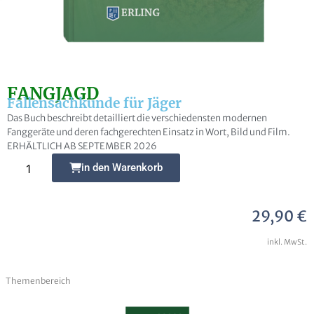
E-Mail
FANGJAGD
Fallensachkunde für Jäger
Das Buch beschreibt detailliert die verschiedensten modernen
Fanggeräte und deren fachgerechten Einsatz in Wort, Bild und Film.
Frage zur Publikation
ERHÄLTLICH AB SEPTEMBER 2026
Alternative:
in den Warenkorb
29,90
€
Ich erkläre mich damit einverstanden, dass
inkl. MwSt.
meine Daten zur Bearbeitung meines Anliegens
gespeichert werden können. Weitere Hinweise zum
Themenbereich
Datenschutz und den Widerrufsmöglichkeiten in
den
Datenschutzhinweisen
habe ich zur Kenntnis