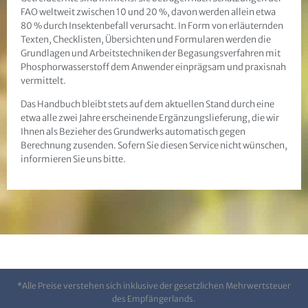
FAO weltweit zwischen 10 und 20 %, davon werden allein etwa
80 % durch Insektenbefall verursacht. In Form von erläuternden
Texten, Checklisten, Übersichten und Formularen werden die
Grundlagen und Arbeitstechniken der Begasungsverfahren mit
Phosphorwasserstoff dem Anwender einprägsam und praxisnah
vermittelt.
Das Handbuch bleibt stets auf dem aktuellen Stand durch eine
etwa alle zwei Jahre erscheinende Ergänzungslieferung, die wir
Ihnen als Bezieher des Grundwerks automatisch gegen
Berechnung zusenden. Sofern Sie diesen Service nicht wünschen,
informieren Sie uns bitte.
*Alle Preise verstehen sich inklusive der gesetzlichen Mehrwertsteuer
des Empfängerlands.