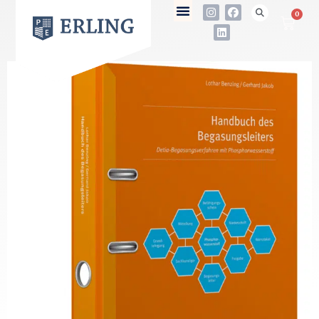
0
not found
Name
E-Mail