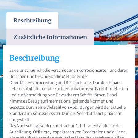
Beschreibung
Zusätzliche Informationen
Beschreibung
Es veranschaulicht die verschiedenen Korrosionsarten und deren
Ursachen und beschreibt die Methoden der
Oberflächenvorbereitung und Beschichtung. Darüber hinaus
liefert es Anhaltspunkte zur Identifikation von Farbfilmdefekten
und zur Vermeidung von Bewuchs am Schiffskörper. Dabei
nimmt es Bezug auf international geltende Normen und
Gesetze. Durch eine Vielzahl von Abbildungen wird der aktuelle
Standard im Korrosionsschutz in der Seeschifffahrt praxisnah
dargestellt.
Das Nachschlagewerk richtet sich an Schiffsmechaniker in der
Ausbildung, Offiziere, Inspektoren von Reedereien und all jene,