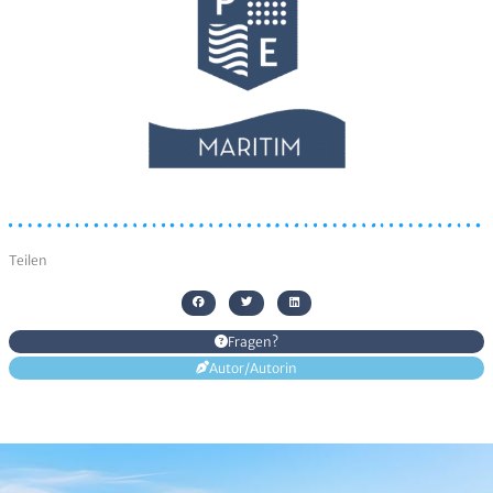
Ich erkläre mich damit einverstanden, dass
meine Daten zur Bearbeitung meines Anliegens
gespeichert werden können. Weitere Hinweise zum
Datenschutz und den Widerrufsmöglichkeiten in
den
Datenschutzhinweisen
habe ich zur Kenntnis
genommen
Senden
Alternative:
Teilen
Fragen?
Autor/Autorin