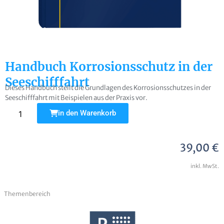
not found
Name
Handbuch Korrosionsschutz in der
Seeschifffahrt
E-Mail
Dieses Handbuch stellt die Grundlagen des Korrosionsschutzes in der
Seeschifffahrt mit Beispielen aus der Praxis vor.
Alternative:
in den Warenkorb
39,00
€
Frage zur Publikation
inkl. MwSt.
Themenbereich