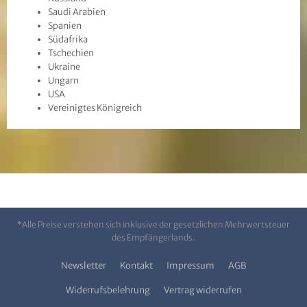
Saudi Arabien
Spanien
Südafrika
Tschechien
Ukraine
Ungarn
USA
Vereinigtes Königreich
*Alle Preise verstehen sich inklusive der gesetzlichen Mehrwertsteuer
des Empfängerlands.
Newsletter
Kontakt
Impressum
AGB
Widerrufsbelehrung
Vertrag widerrufen