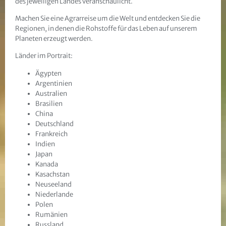
des jeweiligen Landes veranschaulicht.
Machen Sie eine Agrarreise um die Welt und entdecken Sie die
Regionen, in denen die Rohstoffe für das Leben auf unserem
Planeten erzeugt werden.
Länder im Portrait:
Ägypten
Argentinien
Australien
Brasilien
China
Deutschland
Frankreich
Indien
Japan
Kanada
Kasachstan
Neuseeland
Niederlande
Polen
Rumänien
Russland