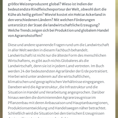
größte Weizenproduzent global? Wieso ist Indien der
bedeutendste Rindfleischexporteur der Welt, obwohl dort die
Kühe als heilig gelten? Wieviel kostet ein Hektar Ackerland in
den verschiedenen Ländern? Mit welchen Förderungen
unterstützt der Staat die landwirtschaftliche Erzeugung?
Welche Trends zeigen sich bei Produktion und globalem Handel
von Agrarrohstoffen?
Diese und andere spannende Fragen rund um die Landwirtschaft
in aller Welt werden in diesem Fachbuch behandelt.
Landwirtschaft ist nicht nur die älteste Form des menschlichen
Wirtschaftens, es gibt auch nichts Globaleres als die
Landwirtschaft, denn sie ist in jedem Land vertreten. Im Buch
werden 24 der bedeutendsten Agrarländer der Erde portraitiert.
Hierbei wird unter anderem auf die wirtschaftlichen,
klimatischen und geographischen Verhältnisse eingegangen.
Daneben wird die Agrarstruktur, die Infrastruktur und die
Situation in Handel und Verarbeitung angesprochen. Darüber
hinaus werden die dominierenden Agrarerzeugnisse im
Pflanzenbau mit deren Anbausaison und Hauptanbauregionen,
Produktionsentwicklung und Handelswegen näher betrachtet.
Schließlich wird die Situation bei den tierischen Erzeugnissen