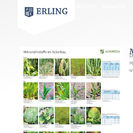
BÜCHER
MAGAZINE
D
r
u