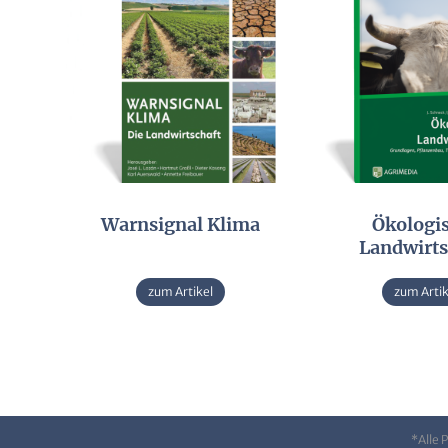
Warnsignal Klima
Ökologi
Landwirts
zum Artikel
zum Artik
*Alle 