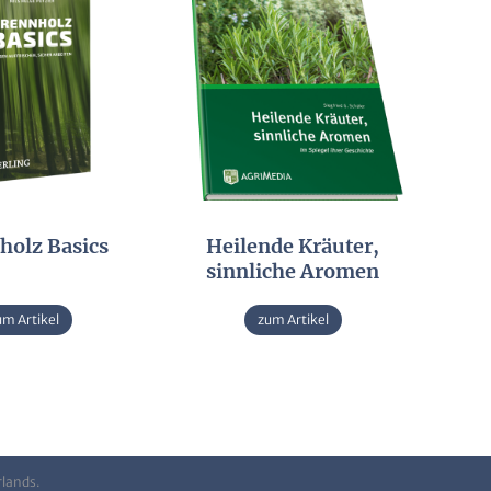
holz Basics
Heilende Kräuter,
sinnliche Aromen
um Artikel
zum Artikel
rlands.