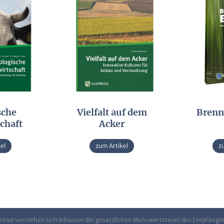
sche
Vielfalt auf dem
Brenn
chaft
Acker
el
zum Artikel
z
Preise verstehen sich inklusive der gesetzlichen Mehrwertsteuer des Empfänge