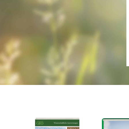
Frage zur Publ
Ich erk
meines An
Datenschu
habe ich 
Alternative