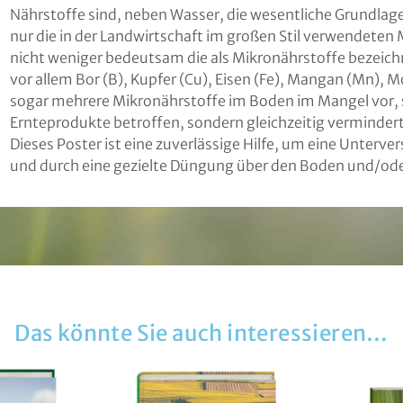
Nährstoffe sind, neben Wasser, die wesentliche Grundlag
nur die in der Landwirtschaft im großen Stil verwendete
nicht weniger bedeutsam die als Mikronährstoffe bezeich
vor allem Bor (B), Kupfer (Cu), Eisen (Fe), Mangan (Mn), 
not found
ikation
sogar mehrere Mikronährstoffe im Boden im Mangel vor, si
Ernteprodukte betroffen, sondern gleichzeitig vermindert
Dieses Poster ist eine zuverlässige Hilfe, um eine Unterv
und durch eine gezielte Düngung über den Boden und/ode
läre mich damit einverstanden, dass meine Daten zur Bearb
liegens gespeichert werden können. Weitere Hinweise zum
tz und den Widerrufsmöglichkeiten in den
Datenschutzhin
zur Kenntnis genommen
Das könnte Sie auch interessieren…
Senden
: