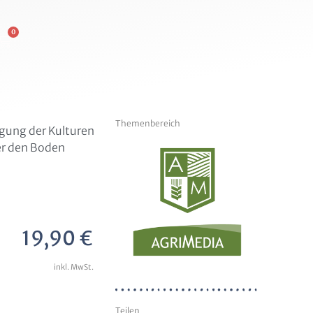
0
Themenbereich
rgung der Kulturen
er den Boden
19,90
€
inkl. MwSt.
Teilen