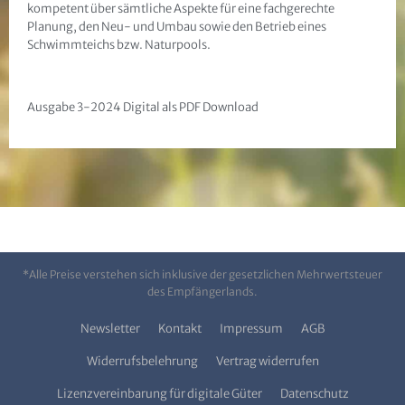
kompetent über sämtliche Aspekte für eine fachgerechte
Planung, den Neu- und Umbau sowie den Betrieb eines
Schwimmteichs bzw. Naturpools.
Ausgabe 3-2024 Digital als PDF Download
*Alle Preise verstehen sich inklusive der gesetzlichen Mehrwertsteuer
des Empfängerlands.
Newsletter
Kontakt
Impressum
AGB
Widerrufsbelehrung
Vertrag widerrufen
Lizenzvereinbarung für digitale Güter
Datenschutz