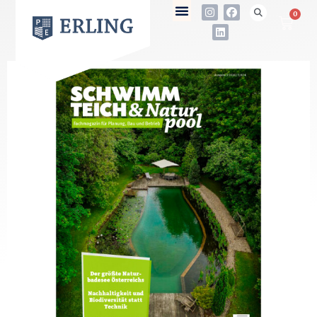
0
not found
Name
E-Mail