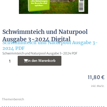
Frage zur Publikation
Schwimmteich und Naturpool
Ausgabe 3-2024 Digital
Schwimmteich und Naturpool Ausgabe 3-
2024 PDF
Schwimmteich und Naturpool Ausgabe 3-2024 PDF
Ich erkläre mich damit einverstanden, dass
Alternative:
in den Warenkorb
meine Daten zur Bearbeitung meines Anliegens
gespeichert werden können. Weitere Hinweise zum
Datenschutz und den Widerrufsmöglichkeiten in
11,80
€
den
Datenschutzhinweisen
habe ich zur Kenntnis
genommen
inkl. MwSt.
Senden
Themenbereich
Alternative: