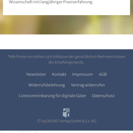
Wissenschaft mit langjähriger Praxiserfahrung.
*Alle Preise verstehen sich inklusive der gesetzlichen Mehrwertsteuer
des Empfängerlands.
Newsletter
Kontakt
Impressum
AGB
Widerrufsbelehrung
Vertrag widerrufen
Lizenzvereinbarung für digitale Güter
Datenschutz
© by ERLING Verlag GmbH & Co. KG