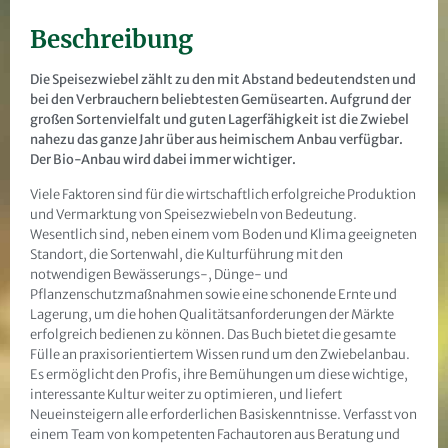
Beschreibung
Die Speisezwiebel zählt zu den mit Abstand bedeutendsten und
bei den Verbrauchern beliebtesten Gemüsearten. Aufgrund der
großen Sortenvielfalt und guten Lagerfähigkeit ist die Zwiebel
nahezu das ganze Jahr über aus heimischem Anbau verfügbar.
Der Bio-Anbau wird dabei immer wichtiger.
Viele Faktoren sind für die wirtschaftlich erfolgreiche Produktion
und Vermarktung von Speisezwiebeln von Bedeutung.
Wesentlich sind, neben einem vom Boden und Klima geeigneten
Standort, die Sortenwahl, die Kulturführung mit den
notwendigen Bewässerungs-, Dünge- und
Pflanzenschutzmaßnahmen sowie eine schonende Ernte und
Lagerung, um die hohen Qualitätsanforderungen der Märkte
erfolgreich bedienen zu können. Das Buch bietet die gesamte
Fülle an praxisorientiertem Wissen rund um den Zwiebelanbau.
Es ermöglicht den Profis, ihre Bemühungen um diese wichtige,
interessante Kultur weiter zu optimieren, und liefert
Neueinsteigern alle erforderlichen Basiskenntnisse. Verfasst von
einem Team von kompetenten Fachautoren aus Beratung und