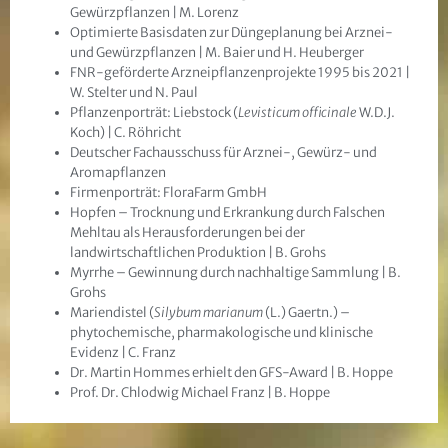
Gewürzpflanzen | M. Lorenz
Optimierte Basisdaten zur Düngeplanung bei Arznei-
und Gewürzpflanzen | M. Baier und H. Heuberger
FNR-geförderte Arzneipflanzenprojekte 1995 bis 2021 |
W. Stelter und N. Paul
Pflanzenporträt: Liebstock (
Levisticum officinale
W.D.J.
Koch) | C. Röhricht
Deutscher Fachausschuss für Arznei-, Gewürz- und
Aromapflanzen
Firmenporträt: FloraFarm GmbH
Hopfen – Trocknung und Erkrankung durch Falschen
Mehltau als Herausforderungen bei der
landwirtschaftlichen Produktion | B. Grohs
Myrrhe – Gewinnung durch nachhaltige Sammlung | B.
Grohs
Mariendistel (
Silybum marianum
(L.) Gaertn.) –
phytochemische, pharmakologische und klinische
Evidenz | C. Franz
Dr. Martin Hommes erhielt den GFS-Award | B. Hoppe
Prof. Dr. Chlodwig Michael Franz | B. Hoppe