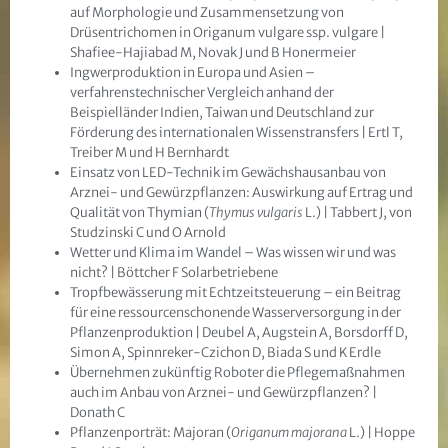
auf Morphologie und Zusammensetzung von
Drüsentrichomen in Origanum vulgare ssp. vulgare |
Shafiee-Hajiabad M, Novak J und B Honermeier
Ingwerproduktion in Europa und Asien –
verfahrenstechnischer Vergleich anhand der
Beispielländer Indien, Taiwan und Deutschland zur
Förderung des internationalen Wissenstransfers | Ertl T,
Treiber M und H Bernhardt
Einsatz von LED-Technik im Gewächshausanbau von
Arznei- und Gewürzpflanzen: Auswirkung auf Ertrag und
Qualität von Thymian (
Thymus vulgaris
L.) | Tabbert J, von
Studzinski C und O Arnold
Wetter und Klima im Wandel – Was wissen wir und was
nicht? | Böttcher F Solarbetriebene
Tropfbewässerung mit Echtzeitsteuerung – ein Beitrag
für eine ressourcenschonende Wasserversorgung in der
Pflanzenproduktion | Deubel A, Augstein A, Borsdorff D,
Simon A, Spinnreker-Czichon D, Biada S und K Erdle
Übernehmen zukünftig Roboter die Pflegemaßnahmen
auch im Anbau von Arznei- und Gewürzpflanzen? |
Donath C
Pflanzenporträt: Majoran (
Origanum majorana
L.) | Hoppe