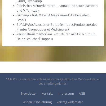
B und J Overkamp
Polnisches Kräuterkomitee – damals und heute | Jambor J
und M Tomczak
Firmenporträt: MAWEA Majoranwerk Aschersleben
GmbH
EUROPAM (Association Européenne des Producteurs des
Plantes Aromatiques et Médicinales)
Personalia in memoriam: Prof. Dr. rer. nat. Dr. h.c. mult.
Heinz Schilcher | Hoppe B
*Alle Preise verstehen sich inklusive der gesetzlichen Mehrwertsteuer
des Empfängerlands.
Newsletter
Kontakt
Impressum
AGB
Widerrufsbelehrung
Vertrag widerrufen