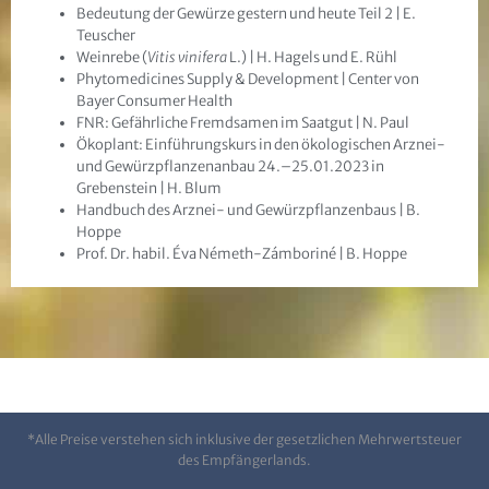
Bedeutung der Gewürze gestern und heute Teil 2 | E.
Teuscher
Weinrebe (
Vitis vinifera
L.) | H. Hagels und E. Rühl
Phytomedicines Supply & Development | Center von
Bayer Consumer Health
F
NR: Gefährliche Fremdsamen im Saatgut | N. Paul
Ökoplant: Einführungskurs in den ökologischen Arznei-
und Gewürzpflanzenanbau 24.–25.01.2023 in
Grebenstein | H. Blum
Handbuch des Arznei- und Gewürzpflanzenbaus | B.
Hoppe
Prof. Dr. habil. Éva Németh-Zámboriné | B. Hoppe
*Alle Preise verstehen sich inklusive der gesetzlichen Mehrwertsteuer
des Empfängerlands.