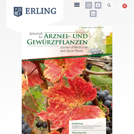
0
not found
Name
E-Mail