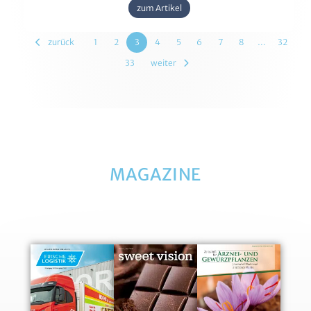
zum Artikel
zurück
1
2
3
4
5
6
7
8
…
32
33
weiter
MAGAZINE