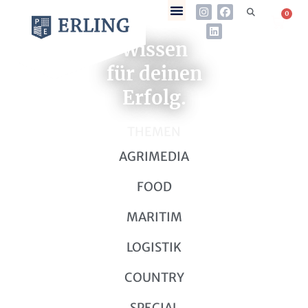
0
Wissen
für deinen
Erfolg.
THEMEN
AGRIMEDIA
FOOD
MARITIM
LOGISTIK
COUNTRY
SPECIAL