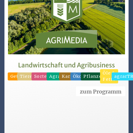
Landwirtschaft und Agribusiness
Öle &
Getreide
Tierernährung
Sorten/Saatgut
Agrarhandel
Kartoffeln
Ökonomie
Pflanzenproduktion
agrarT
Fette
zum Programm