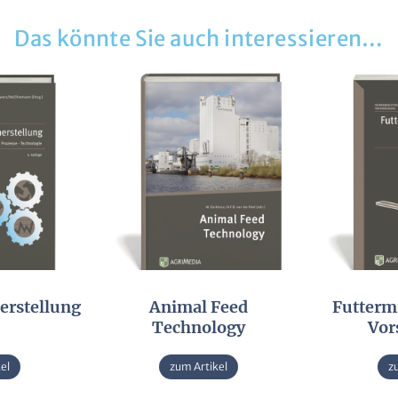
Senden
Das könnte Sie auch interessieren…
:
erstellung
Animal Feed
Futtermi
Technology
Vor
el
zum Artikel
z