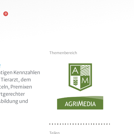
0
Themenbereich
e
htigen Kennzahlen
d Tierarzt, dem
teln, Premixen
rtgerechter
sbildung und
Teilen