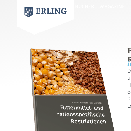
BÜCHER
MAGAZINE
i
D
u
H
o
R
L