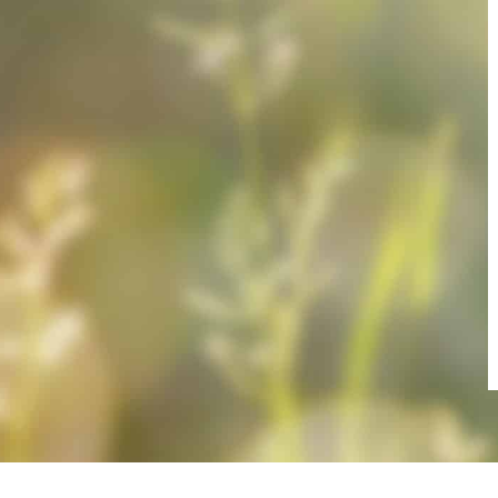
Frage zur Publ
Ich erk
meines An
Datenschu
habe ich 