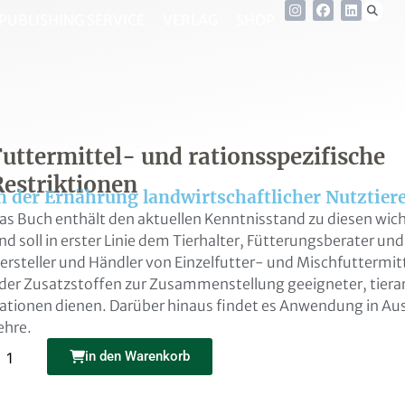
PUBLISHING SERVICE
VERLAG
SHOP
Futtermittel- und rationsspezifische
Restriktionen
n der Ernährung landwirtschaftlicher Nutztier
as Buch enthält den aktuellen Kenntnisstand zu diesen wic
nd soll in erster Linie dem Tierhalter, Fütterungsberater un
ersteller und Händler von Einzelfutter- und Mischfuttermit
der Zusatzstoffen zur Zusammenstellung geeigneter, tiera
ationen dienen. Darüber hinaus findet es Anwendung in Au
ehre.
Alternative:
in den Warenkorb