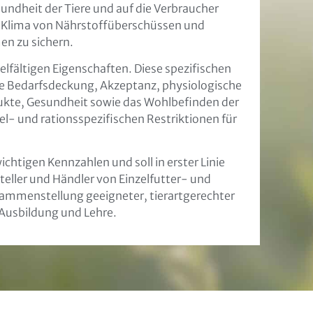
undheit der Tiere und auf die Verbraucher
d Klima von Nährstoffüberschüssen und
en zu sichern.
ielfältigen Eigenschaften. Diese spezifischen
die Bedarfsdeckung, Akzeptanz, physiologische
ukte, Gesundheit sowie das Wohlbefinden der
el- und rationsspezifischen Restriktionen für
chtigen Kennzahlen und soll in erster Linie
teller und Händler von Einzelfutter- und
sammenstellung geeigneter, tierartgerechter
 Ausbildung und Lehre.
eitung
weisen