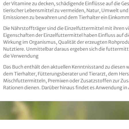
der Vitamine zu decken, schädigende Einflüsse auf die Ges
tierischer Lebensmittel zu vermeiden, Natur, Umwelt un
Emissionen zu bewahren und dem Tierhalter ein Einkomm
Prof. Dr. Dr. Sven Dänicke
Die Nährstoffträger sind die Einzelfuttermittel mit ihren v
Prof. Dr. Gerhard Flachowsky
Eigenschaften der Einzelfuttermittel haben Einfluss auf 
Prof. Dr. Johannes Isselstein
Wirkung im Organismus, Qualität der erzeugten Rohprod
Prof. Dr. Heinz Jeroch
ikation
Nutztiere. Unmittelbar daraus ergeben sich die futtermitt
Prof. Dr. Hans Schenkel
die Verwendung
Prof. Dr. Friedrich Schöne
Prof. Dr. Olaf Steinhöfel
Das Buch enthält den aktuellen Kenntnisstand zu diesen wi
Prof. Dr. Dr. habil. Wilhelm Windisch
dem Tierhalter, Fütterungsberater und Tierarzt, dem Hers
Mischfuttermitteln, Premixen oder Zusatzstoffen zur Zu
Rationen dienen. Darüber hinaus findet es Anwendung in
läre mich damit einverstanden, dass meine Daten zur Bearb
liegens gespeichert werden können. Weitere Hinweise zum
tz und den Widerrufsmöglichkeiten in den
Datenschutzhin
zur Kenntnis genommen