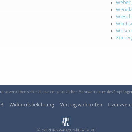
Weber,
Wendla
Wiescho
Windisc
Wisseme
Zürner
Preise verstehen sich inklusive der gesetzlichen Mehrwertsteuer des Empfänge
GB
Widerrufsbelehrung
Vertrag widerrufen
Lizenzvere
© by ERLING Verlag GmbH & Co. KG