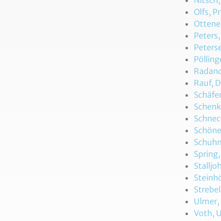
Nitsch,
Olfs, P
Ottened
Peters,
Peters
Pölling
Radandt
Rauf, D
Schäfer
Schenke
Schnec
Schöne,
Schuhma
Spring,
Stalljo
Steinhö
Strebel
Ulmer, 
Voth, U