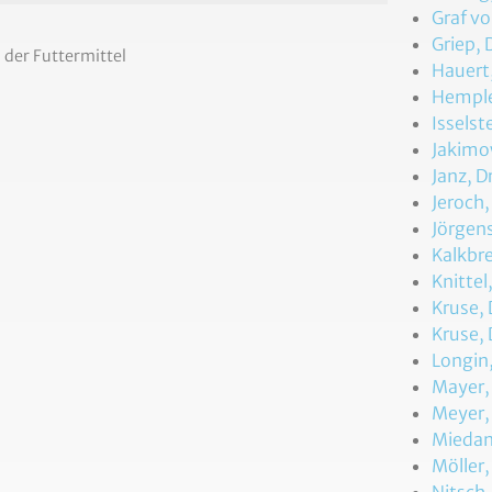
Graf vo
Griep, 
der Futtermittel
Hauert,
Hemple
Isselst
Jakimow
Janz, D
Jeroch,
Jörgens
Kalkbre
Knittel
Kruse, 
Kruse, 
Longin,
Mayer, 
Meyer,
Miedan
Möller,