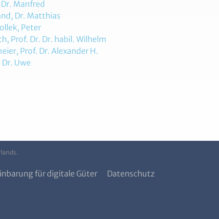
 Dr. Manfred
nd, Dr. Matthias
llek, Peter
h, Prof. Dr. Dr. habil. Wilhelm
ier, Prof. Dr. Alexander H.
, Dr. Uwe
rlands.
inbarung für digitale Güter
Datenschutz