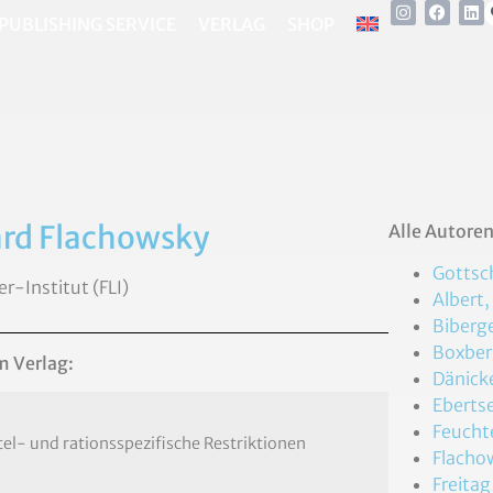
PUBLISHING SERVICE
VERLAG
SHOP
hard Flachowsky
Alle Autore
Gottsch
r-Institut (FLI)
Albert,
Biberge
Boxberg
m Verlag:
Dänicke
Ebertse
Feucht
el- und rationsspezifische Restriktionen
Flachow
Freitag