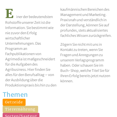
E
kaufmännischen Bereichen des
Management und Marketing.
iner der bedeutendsten
Praxisnah und verständlich in
Rohstoffe unserer Zeit ist die
der Darstellung, können Sie auf
Information. Sie bestimmt wie
profundes, stets aktualisiertes
nie zuvor den Erfolg
fachliches Wissen zurückgreifen.
wirtschaftlicher
Unternehmungen. Das
Zögern Sie nicht mit uns in
Programm an
Kontakt zu treten, wenn Sie
Fachpublikationen von
Fragen und Anregungen zu
Agrimedia ist maßgeschneidert
unserem Verlagsprogramm
für die Aufgaben des
haben. Oder schauen Sie im
Agribusiness. Hier finden Sie
Buch-Shop, welche Titel Sie für
alles für den Berufsalltag – von
Ihren Erfolg bereits jetzt nutzen
der Ausbildung über die
können.
Produktionspraxis bis hin zu den
Themen
Getreide
Tierernährung
Sorten/Saatgut