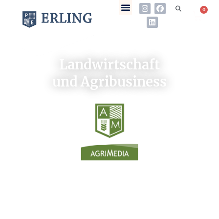
0
Landwirtschaft
und Agribusiness