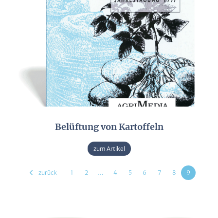
Belüftung von Kartoffeln
zum Artikel
zurück
1
2
…
4
5
6
7
8
9