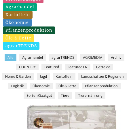
Agrarhandel
Kartoffeln
Ökonomie
Pflanzenproduktion
Öle & Fette
agrarTRENDS
Alle
Agrarhandel
agrarTRENDS
AGRIMEDIA
Archiv
COUNTRY
Featured
Featured EN
Getreide
Home & Garden
Jagd
Kartoffeln
Landschaften & Regionen
Logistik
Ökonomie
Öle & Fette
Pflanzenproduktion
Sorten/Saatgut
Tiere
Tierernährung