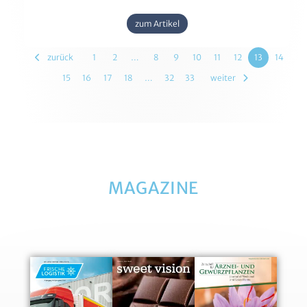
zum Artikel
zurück
1
2
…
8
9
10
11
12
13
14
15
16
17
18
…
32
33
weiter
MAGAZINE