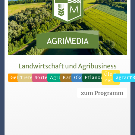
Landwirtschaft und Agribusiness
Öle &
Getreide
Tierernährung
Sorten/Saatgut
Agrarhandel
Kartoffeln
Ökonomie
Pflanzenproduktion
agrarT
Fette
zum Programm