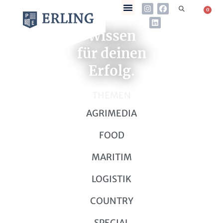
0
Wissen
für deinen
Erfolg.
THEMEN
AGRIMEDIA
FOOD
MARITIM
LOGISTIK
COUNTRY
SPECIAL