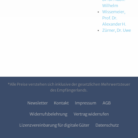
Wilhelm
Wissemeier,
Prof. Dr.
Alexander H.
Zürner, Dr. Uwe
*Alle Preise verstehen sich inklusive der gesetzlichen Mehrwertsteuer
des Empfängerlands.
Newsletter
Kontakt
Impressum
AGB
Widerrufsbelehrung
Vertrag widerrufen
Lizenzvereinbarung für digitale Güter
Datenschutz