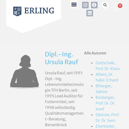
0
Dipl.-Ing.
Alle Autoren
Ursula Rauf
Gottschalk,
Prof. Dr. Klaus
Ursula Rauf, seit 1993
Albert, Dr.
Dipl.-Ing.
habil. Erhard
Lebensmitteltechnolo
Biberger,
gie TFH Berlin, seit
Sabine
1995 Lead Auditor für
Boxberger,
Futtermittel, seit
Prof. Dr. Dr.
1998 selbständig
Josef
Qualitätsmanagemen
Dänicke, Prof.
t-Beratung,
Dr. Dr. Sven
Bersenbrück
Ebertseder,