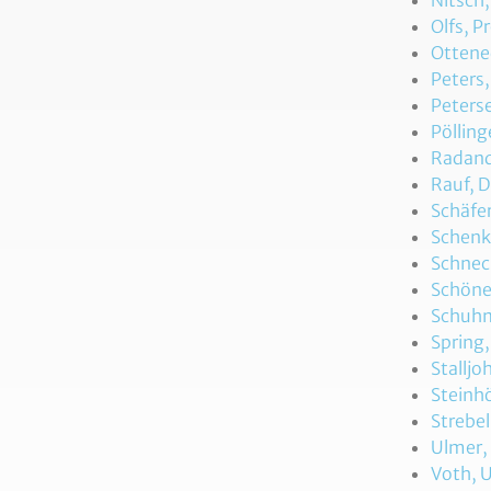
Nitsch,
Olfs, P
Ottened
Peters,
Peters
Pölling
Radandt
Rauf, D
Schäfer
Schenke
Schnec
Schöne,
Schuhma
Spring,
Stalljo
Steinhö
Strebel
Ulmer, 
Voth, U