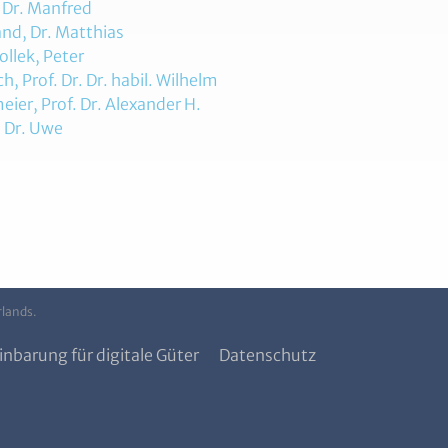
 Dr. Manfred
nd, Dr. Matthias
llek, Peter
h, Prof. Dr. Dr. habil. Wilhelm
ier, Prof. Dr. Alexander H.
, Dr. Uwe
rlands.
inbarung für digitale Güter
Datenschutz