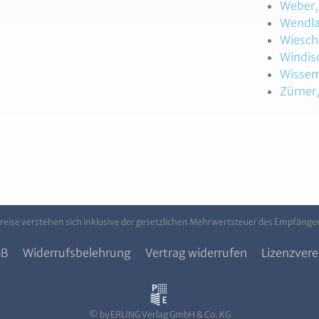
Weber,
Wendla
Wiescho
Windisc
Wisseme
Zürner
Preise verstehen sich inklusive der gesetzlichen Mehrwertsteuer des Empfänge
GB
Widerrufsbelehrung
Vertrag widerrufen
Lizenzvere
© by ERLING Verlag GmbH & Co. KG