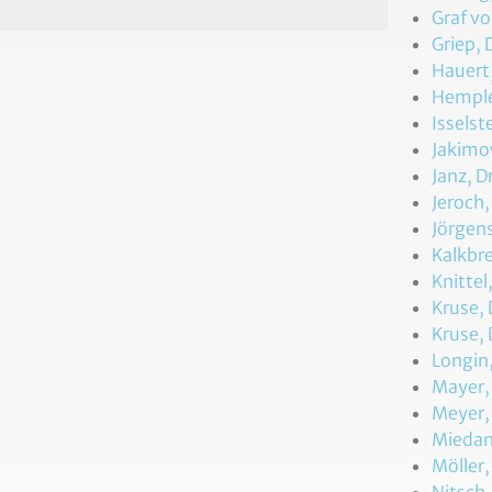
Graf vo
Griep, 
Hauert,
Hemple
Isselst
Jakimow
Janz, D
Jeroch,
Jörgens
Kalkbre
Knittel
Kruse, 
Kruse, 
Longin,
Mayer, 
Meyer,
Miedan
Möller,