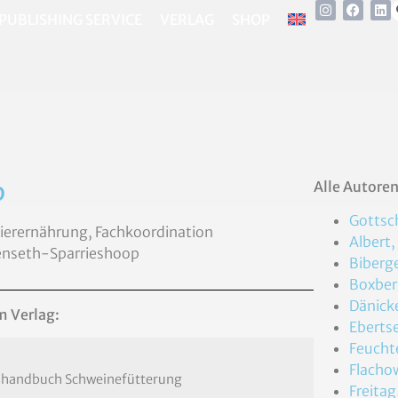
PUBLISHING SERVICE
VERLAG
SHOP
p
Alle Autore
Gottsch
 Tierernährung, Fachkoordination
Albert,
fenseth-Sparrieshoop
Biberge
Boxberg
Dänicke
m Verlag:
Ebertse
Feucht
Flachow
shandbuch Schweinefütterung
Freitag