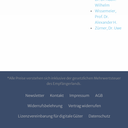
Wilhelm
Wissemeier,
Prof. Dr.
Alexander H.
Zürner, Dr. Uwe
*Alle Preise verstehen sich inklusive der gesetzlichen Mehrwertsteuer
des Empfängerlands.
Newsletter
Kontakt
Impressum
AGB
Widerrufsbelehrung
Vertrag widerrufen
Lizenzvereinbarung für digitale Güter
Datenschutz