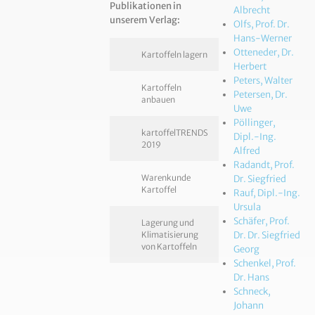
Publikationen in
Albrecht
unserem Verlag:
Olfs, Prof. Dr.
Hans-Werner
Otteneder, Dr.
Kartoffeln lagern
Herbert
Peters, Walter
Kartoffeln
Petersen, Dr.
anbauen
Uwe
Pöllinger,
kartoffelTRENDS
Dipl.-Ing.
2019
Alfred
Radandt, Prof.
Warenkunde
Dr. Siegfried
Kartoffel
Rauf, Dipl.-Ing.
Ursula
Schäfer, Prof.
Lagerung und
Klimatisierung
Dr. Dr. Siegfried
von Kartoffeln
Georg
Schenkel, Prof.
Dr. Hans
Schneck,
Johann