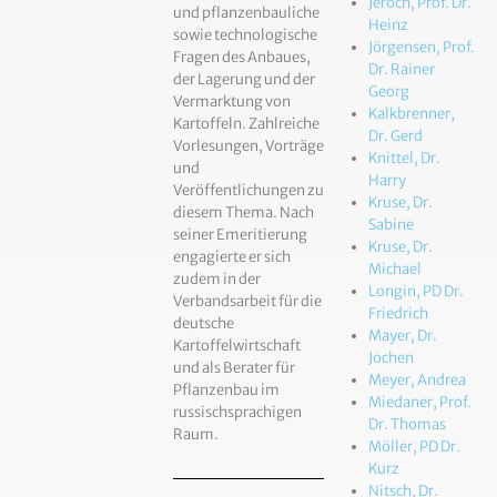
Jeroch, Prof. Dr.
und pflanzenbauliche
Heinz
sowie technologische
Jörgensen, Prof.
Fragen des Anbaues,
Dr. Rainer
der Lagerung und der
Georg
Vermarktung von
Kalkbrenner,
Kartoffeln. Zahlreiche
Dr. Gerd
Vorlesungen, Vorträge
Knittel, Dr.
und
Harry
Veröffentlichungen zu
Kruse, Dr.
diesem Thema. Nach
Sabine
seiner Emeritierung
Kruse, Dr.
engagierte er sich
Michael
zudem in der
Longin, PD Dr.
Verbandsarbeit für die
Friedrich
deutsche
Mayer, Dr.
Kartoffelwirtschaft
Jochen
und als Berater für
Meyer, Andrea
Pflanzenbau im
Miedaner, Prof.
russischsprachigen
Dr. Thomas
Raum.
Möller, PD Dr.
Kurz
Nitsch, Dr.