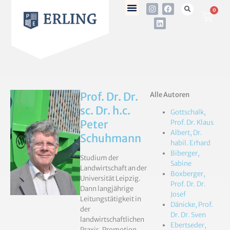
0
Prof. Dr. Dr.
Alle Autoren
sc. Dr. h.c.
Gottschalk,
Peter
Prof. Dr. Klaus
Albert, Dr.
Schuhmann
habil. Erhard
Biberger,
Studium der
Sabine
Landwirtschaft an der
Boxberger,
Universität Leipzig.
Prof. Dr. Dr.
Dann langjährige
Josef
Leitungstätigkeit in
Dänicke, Prof.
der
Dr. Dr. Sven
landwirtschaftlichen
Ebertseder,
Praxis. Promotion