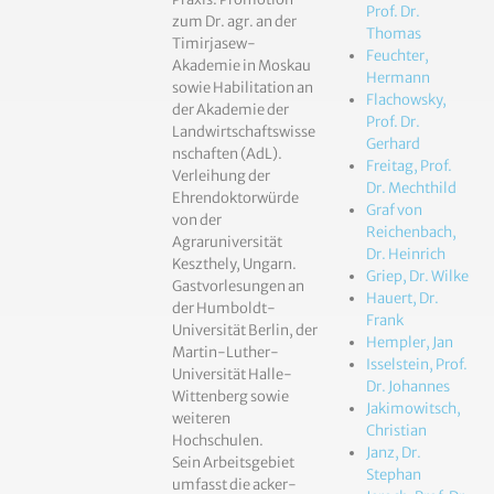
Prof. Dr.
zum Dr. agr. an der
Thomas
Timirjasew-
Feuchter,
Akademie in Moskau
Hermann
sowie Habilitation an
Flachowsky,
der Akademie der
Prof. Dr.
Landwirtschaftswisse
Gerhard
nschaften (AdL).
Freitag, Prof.
Verleihung der
Dr. Mechthild
Ehrendoktorwürde
Graf von
von der
Reichenbach,
Agraruniversität
Dr. Heinrich
Keszthely, Ungarn.
Griep, Dr. Wilke
Gastvorlesungen an
Hauert, Dr.
der Humboldt-
Frank
Universität Berlin, der
Hempler, Jan
Martin-Luther-
Isselstein, Prof.
Universität Halle-
Dr. Johannes
Wittenberg sowie
Jakimowitsch,
weiteren
Christian
Hochschulen.
Janz, Dr.
Sein Arbeitsgebiet
Stephan
umfasst die acker-